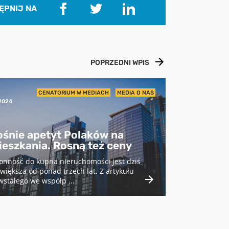
ĘPNIJ NA
POPRZEDNI WPIS
3
CENATORIUM W MEDIACH
MEDIA O NAS
2024
ośnie apetyt Polaków na
ieszkania. Rosną też ceny
onność do kupna nieruchomości jest dziś
większa od ponad trzech lat. Z artykułu
stałego we współp ...