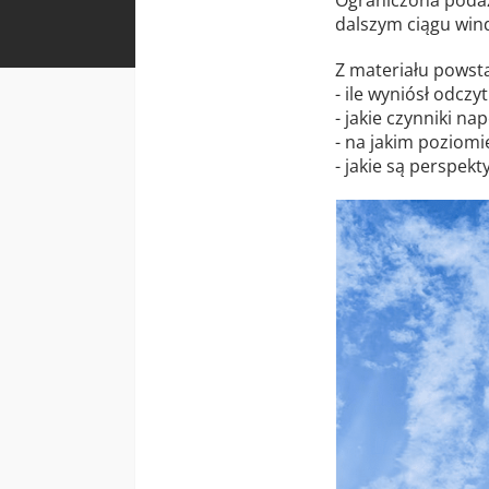
dalszym ciągu win
Z materiału powsta
- ile wyniósł odcz
- jakie czynniki na
- na jakim poziomi
- jakie są perspek