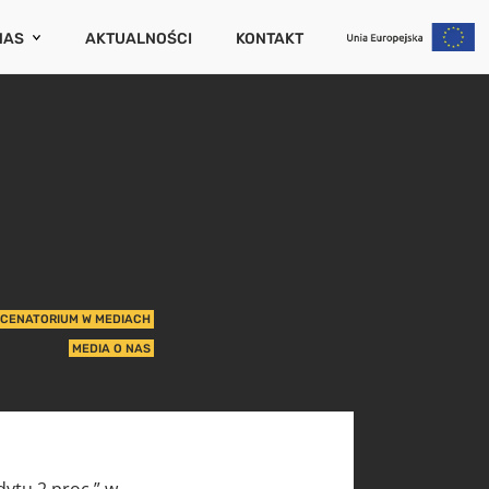
NAS
AKTUALNOŚCI
KONTAKT
CENATORIUM
ZAMKNIJ
PORTY I PUBLIKACJE
RIERA
UM
WCÓW
IERUCHOMOŚCI
CENATORIUM W MEDIACH
NIA (SZKODOWOŚĆ)
MEDIA O NAS
UCHOMOŚCI
ytu 2 proc.” w