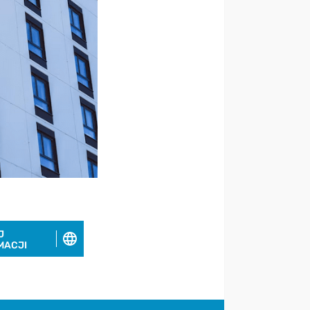
J
MACJI