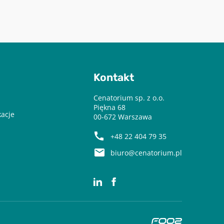
Kontakt
Cenatorium sp. z o.o.
Piękna 68
kacje
00-672 Warszawa
+48 22 404 79 35
biuro@cenatorium.pl