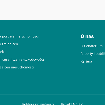
O nas
 portfela nieruchomości
y zmian cen
O Cenatorium
teka
Raporty i publi
 i ograniczenia (szkodowość)
Kariera
za cen nieruchomości
Polityka prywatności
Projekt NCBiR