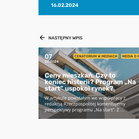
16.02.2024
NASTĘPNY WPIS
07
CENATORIUM W MEDIACH
MEDIA O 
03.2024
Ceny mieszkań. Czy to
koniec histerii? Program „Na
start” uspokoi rynek?
W artykule powstałym we współpracy z
redakcją Rzeczpospolitej komentujemy
perspektywy programu „Na start”. Z ...