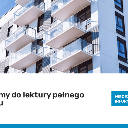
Pobierz raport
aby pobrać raport podaj swój adres email
y do lektury pełnego
WIĘCE
u
INFOR
POBIERZ
Chcę otrzymywać treści o charakterze marketingowym drogą e-mail od
Cenatorium Sp. z o.o. z siedzibą w Warszawie. Mam świadomość, że mogę