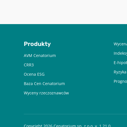
Produkty
Wycena
Indeks
AVM Cenatorium
E-hipo
CRR3
Ryzyka
Ocena ESG
Progno
Baza Cen Cenatorium
Wyceny rzeczoznawców
Copyright 2026 Cenatorium sp. z o.o. v. 1.21.0