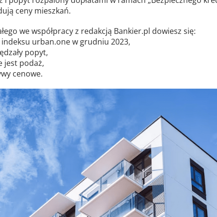
dują ceny mieszkań.
łego we współpracy z redakcją Bankier.pl dowiesz się:
yt indeksu urban.one w grudniu 2023,
pędzały popyt,
e jest podaż,
tywy cenowe.