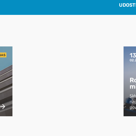
zrezygnować z subskrypcji w każdej chwili. Więcej informacji o
UDOST
przetwarzaniu moich danych dostępnych jest w
Polityce prywatności.
1
NAS
02.
R
m
Skł
naj
pow