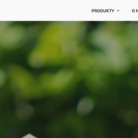
PRODUKTY
O 
AVM CENATORIUM
O 
CRR3
RA
OCENA ESG
KA
BAZA CEN CENATORI
WYCENY RZECZOZNA
WYCENA PORTFELA N
E-HIPOTEKA
INDEKSY ZMIAN CEN
RYZYKA I OGRANICZE
PROGNOZA CEN NIER