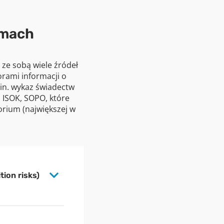
amach
ze sobą wiele źródeł
orami informacji o
in. wykaz świadectw
 ISOK, SOPO, które
rium (największej w
ion risks)