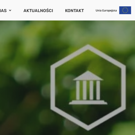
NAS
AKTUALNOŚCI
KONTAKT
CENATORIUM
PORTY I PUBLIKACJE
RIERA
UM
WCÓW
IERUCHOMOŚCI
NIA (SZKODOWOŚĆ)
UCHOMOŚCI