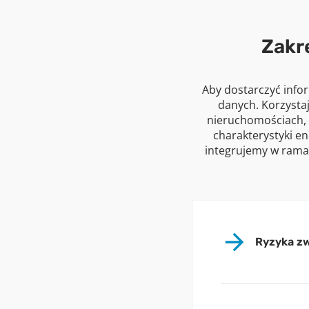
Zakr
Aby dostarczyć info
danych. Korzystaj
nieruchomościach, 
charakterystyki e
integrujemy w rama
Ryzyka zw