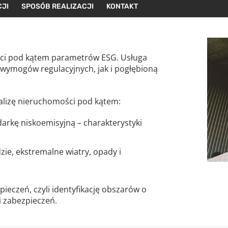
CJI
SPOSÓB REALIZACJI
KONTAKT
ci pod kątem parametrów ESG. Usługa
 wymogów regulacyjnych, jak i pogłębioną
izę nieruchomości pod kątem:
arkę niskoemisyjną – charakterystyki
zie, ekstremalne wiatry, opady i
ieczeń, czyli identyfikację obszarów o
i zabezpieczeń.