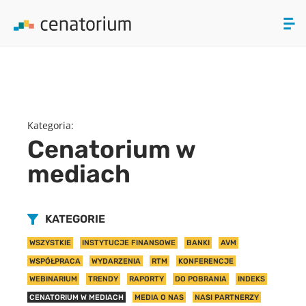
array(0) { }
ZAMKNIJ
PRODUKTY
Kategoria:
O NAS
Cenatorium w
mediach
AKTUALNOŚCI
KONTAKT
KATEGORIE
WSZYSTKIE
INSTYTUCJE FINANSOWE
BANKI
AVM
WSPÓŁPRACA
WYDARZENIA
RTM
KONFERENCJE
WEBINARIUM
TRENDY
RAPORTY
DO POBRANIA
INDEKS
CENATORIUM W MEDIACH
MEDIA O NAS
NASI PARTNERZY