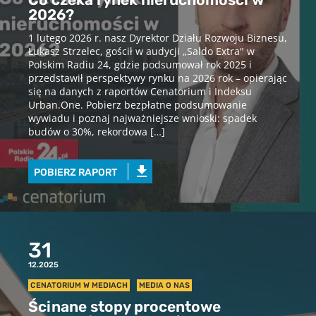
Co czeka rynek nieruchomości w
2026?
1 lutego 2026 r. nasz Dyrektor Działu Rozwoju Biznesu,
Łukasz Strzelec, gościł w audycji „Saldo Extra" w
Polskim Radiu 24, gdzie podsumował rok 2025 i
przedstawił perspektywy rynku na 2026 rok – opierając
się na danych z raportów Cenatorium i Indeksu
Urban.One. Pobierz bezpłatne podsumowanie
wywiadu i poznaj najważniejsze wnioski: spadek
budów o 30%, rekordowa […]
POBIERZ RAPORT
31
12.2025
CENATORIUM W MEDIACH
MEDIA O NAS
Ścinane stopy procentowe