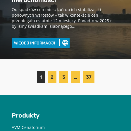
nieruchomości
Od spadków cen mieszkań do ich stabilizacji i
ponownych wzrostów – tak w kontekście cen
przebiegało ostatnie 12 miesięcy. Ponadto w 2025 r.
byliśmy świadkami słabnącego...
WIĘCEJ INFORMACJI
1
2
3
…
37
Produkty
AVM Cenatorium