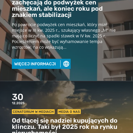
zachęcają do podwyżek cen
mieszkań, ale koniec roku pod
znakiem stabilizacji
Po powrocie podwyżek cen mieszkań, który miał
miejsce w III kw. 2025 r., szukający własnego „M” nie
mają co liczyć na spadki stawek w IV kw. 2025 r.
Pocieszeniem może być wyhamowanie tempa
wzrostów, na co wskazują...
Pobierz raport
WIĘCEJ INFORMACJI
aby pobrać raport podaj swój adres
email
30
POBIERZ
12.2025
CENATORIUM W MEDIACH
MEDIA O NAS
Chcę otrzymywać treści o charakterze marketingowym drogą e-
mail od Cenatorium Sp. z o.o. z siedzibą w Warszawie. Mam
Od tlącej się nadziei kupujących do
świadomość, że mogę zrezygnować z subskrypcji w każdej chwili.
klinczu. Taki był 2025 rok na rynku
Więcej informacji o przetwarzaniu moich danych dostępnych jest
w
Polityce prywatności.