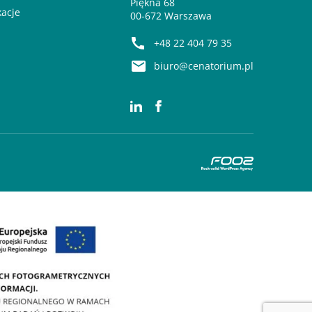
Piękna 68
kacje
00-672 Warszawa
+48 22 404 79 35
biuro@cenatorium.pl