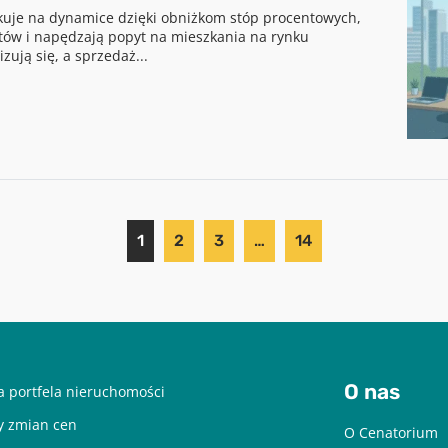
kuje na dynamice dzięki obniżkom stóp procentowych,
tów i napędzają popyt na mieszkania na rynku
zują się, a sprzedaż...
1
2
3
…
14
O nas
 portfela nieruchomości
y zmian cen
O Cenatorium