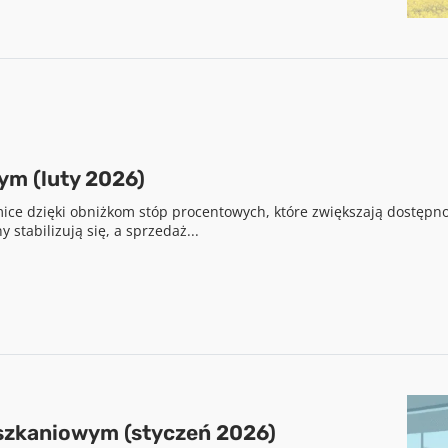
Pobierz raport
ym (luty 2026)
aby pobrać raport podaj swój adres email
ice dzięki obniżkom stóp procentowych, które zwiększają dostępno
stabilizują się, a sprzedaż...
POBIERZ
Chcę otrzymywać treści o charakterze marketingowym drogą e-mail od
Cenatorium Sp. z o.o. z siedzibą w Warszawie. Mam świadomość, że mogę
zrezygnować z subskrypcji w każdej chwili. Więcej informacji o
przetwarzaniu moich danych dostępnych jest w
Polityce prywatności.
szkaniowym (styczeń 2026)