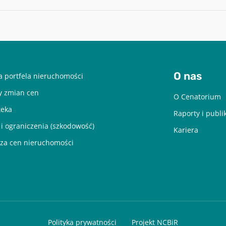
zrezygnować z subskrypcji w każdej chwili. Więcej informacji o
przetwarzaniu moich danych dostępnych jest w
Polityce prywatności.
O nas
 portfela nieruchomości
y zmian cen
O Cenatorium
teka
Raporty i publi
 i ograniczenia (szkodowość)
Kariera
za cen nieruchomości
Polityka prywatności
Projekt NCBiR