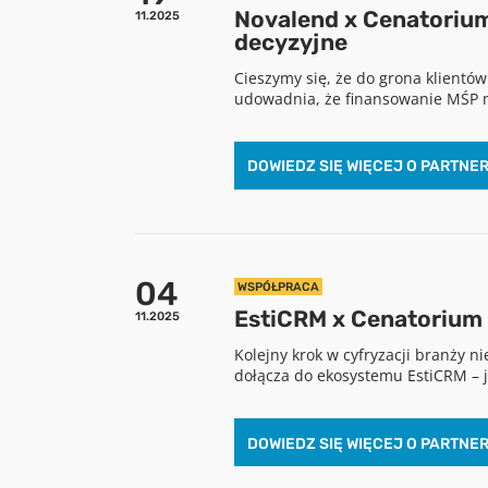
Novalend x Cenatorium
11.2025
decyzyjne
Cieszymy się, że do grona klientów
udowadnia, że finansowanie MŚP mo
DOWIEDZ SIĘ WIĘCEJ O PARTNE
04
WSPÓŁPRACA
EstiCRM x Cenatorium
11.2025
Kolejny krok w cyfryzacji branży 
dołącza do ekosystemu EstiCRM – 
DOWIEDZ SIĘ WIĘCEJ O PARTNE