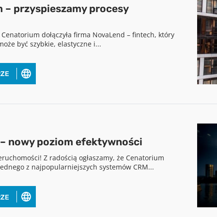
 – przyspieszamy procesy
 Cenatorium dołączyła firma NovaLend – fintech, który
że być szybkie, elastyczne i...
RZE
Pobierz raport
 – nowy poziom efektywności
aby pobrać raport podaj swój adres email
nieruchomości! Z radością ogłaszamy, że Cenatorium
jednego z najpopularniejszych systemów CRM...
POBIERZ
RZE
Chcę otrzymywać treści o charakterze marketingowym drogą e-mail od
Cenatorium Sp. z o.o. z siedzibą w Warszawie. Mam świadomość, że mogę