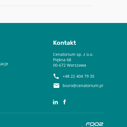
Kontakt
Cenatorium sp. z o.o.
Piękna 68
kacje
00-672 Warszawa
+48 22 404 79 35
biuro@cenatorium.pl