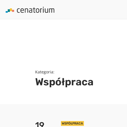
array(0) { }
Kategoria:
Współpraca
19
WSPÓŁPRACA