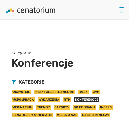
array(0) { }
ZAMKNIJ
PRODUKTY
Kategoria:
O NAS
Konferencje
AKTUALNOŚCI
KATEGORIE
KONTAKT
WSZYSTKIE
INSTYTUCJE FINANSOWE
BANKI
AVM
WSPÓŁPRACA
WYDARZENIA
RTM
KONFERENCJE
WEBINARIUM
TRENDY
RAPORTY
DO POBRANIA
INDEKS
CENATORIUM W MEDIACH
MEDIA O NAS
NASI PARTNERZY