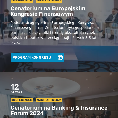
KONFERENCJE
NASI PARTNERZY
Cenatorium na Europejskim
Kongresie Finansowym
Podczas drugiego dnia Europejskiego Kongresu
Finansowego firma Cenatorium była gospodarzem
panelu „Jakie czynniki i trendy ukształtują rynek
polskich hipotek w przeciągu najbliższych 3-5 lat
oraz...
Pobierz raport
PROGRAM KONGRESU
aby pobrać raport podaj swój adres
email
POBIERZ
12
04.2024
Chcę otrzymywać treści o charakterze marketingowym drogą e-
KONFERENCJE
NASI PARTNERZY
mail od Cenatorium Sp. z o.o. z siedzibą w Warszawie. Mam
Cenatorium na Banking & Insurance
świadomość, że mogę zrezygnować z subskrypcji w każdej chwili.
Więcej informacji o przetwarzaniu moich danych dostępnych jest
Forum 2024
w
Polityce prywatności.