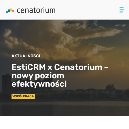
ZAMKNIJ
PRODUKTY
AKTUALNOŚCI
O NAS
EstiCRM x Cenatorium –
nowy poziom
AKTUALNOŚCI
efektywności
KONTAKT
WSPÓŁPRACA