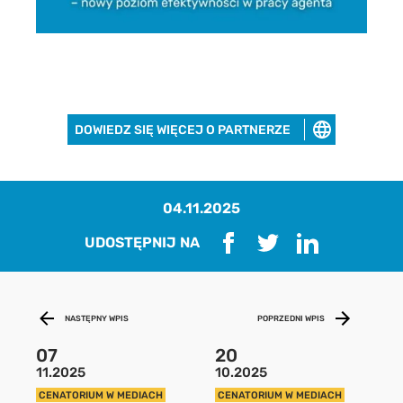
Pobierz raport
DOWIEDZ SIĘ WIĘCEJ O PARTNERZE
aby pobrać raport podaj swój adres
email
04.11.2025
POBIERZ
UDOSTĘPNIJ NA
Chcę otrzymywać treści o charakterze marketingowym drogą e-
mail od Cenatorium Sp. z o.o. z siedzibą w Warszawie. Mam
świadomość, że mogę zrezygnować z subskrypcji w każdej chwili.
Więcej informacji o przetwarzaniu moich danych dostępnych jest
NASTĘPNY WPIS
POPRZEDNI WPIS
w
Polityce prywatności.
07
20
11.2025
10.2025
CENATORIUM W MEDIACH
CENATORIUM W MEDIACH