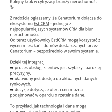
Kolejny krok w cyfryzacji branży nieruchomości!
🦾
Z radością ogłaszamy, że Cenatorium dołącza do
ekosystemu
EstiCRM
– jednego z
najpopularniejszych systemów CRM dla biur
nieruchomości.
Od teraz użytkownicy EstiCRM mogą korzystać z
wycen mieszkań i domów dostarczanych przez
Cenatorium – bezpośrednio w swoim systemie.
Dzięki tej integracji:
➡️ proces obsługi klientów jest szybszy i bardziej
precyzyjny,
➡️ ułatwiony jest dostęp do aktualnych danych
rynkowych,
➡️ decyzje dotyczące ofert i cen można
podejmować w oparciu o rzetelne dane.
To przykład, jak technologia i dane mogą
usprawniać codzienną pracę agentów