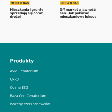
MEDIA O NAS
MEDIA O NAS
Mieszkania i grunty
Off market a jawność
sprzedają się coraz
cen. Jak pokazać
drożej
mieszkaniowy luksus
Produkty
AVM Cenatorium
CRR3
Ocena ESG
Baza Cen Cenatorium
Wyceny rzeczoznawców