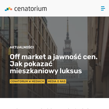
ZAMKNIJ
PRODUKTY
AKTUALNOŚCI
O NAS
Off market a jawność cen.
Jak pokazać
AKTUALNOŚCI
mieszkaniowy luksus
KONTAKT
CENATORIUM W MEDIACH
MEDIA O NAS