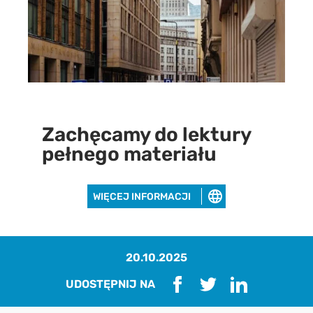
Zachęcamy do lektury
pełnego materiału
WIĘCEJ INFORMACJI
20.10.2025
Pobierz raport
UDOSTĘPNIJ NA