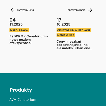
aby pobrać raport podaj swój adres
email
NASTĘPNY WPIS
POPRZEDNI WPIS
04
17
POBIERZ
11.2025
10.2025
WSPÓŁPRACA
CENATORIUM W MEDIACH
MEDIA O NAS
EstiCRM x Cenatorium –
Chcę otrzymywać treści o charakterze marketingowym drogą e-
nowy poziom
mail od Cenatorium Sp. z o.o. z siedzibą w Warszawie. Mam
Ceny mieszkań
efektywności
świadomość, że mogę zrezygnować z subskrypcji w każdej chwili.
pozostaną stabilne,
Więcej informacji o przetwarzaniu moich danych dostępnych jest
ale indeks urban.one
w
Polityce prywatności.
rośnie. Rynek
pierwotny i wtórny
zamieniły się
stronami
Produkty
AVM Cenatorium