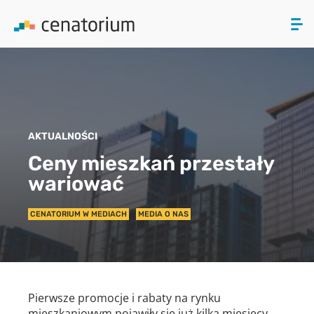
ZAMKNIJ
PRODUKTY
AKTUALNOŚCI
O NAS
Ceny mieszkań przestały
wariować
AKTUALNOŚCI
CENATORIUM W MEDIACH
MEDIA O NAS
KONTAKT
Pierwsze promocje i rabaty na rynku
mieszkaniowym pojawiły się już kilka miesięcy