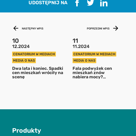
UDOSTĘPNIJ NA
aby pobrać raport podaj swój adres
email
NASTĘPNY WPIS
POPRZEDNI WPIS
POBIERZ
10
11
12.2024
11.2024
Chcę otrzymywać treści o charakterze marketingowym drogą e-
CENATORIUM W MEDIACH
CENATORIUM W MEDIACH
mail od Cenatorium Sp. z o.o. z siedzibą w Warszawie. Mam
MEDIA O NAS
MEDIA O NAS
świadomość, że mogę zrezygnować z subskrypcji w każdej chwili.
Więcej informacji o przetwarzaniu moich danych dostępnych jest
Dwa lata i koniec. Spadki
Fala podwyżek cen
cen mieszkań wróciły na
mieszkań znów
w
Polityce prywatności.
scenę
nabiera mocy?
Kupujący przestali
czekać na kredyt na
start
Produkty