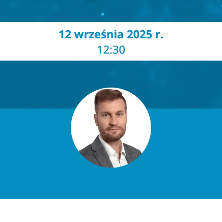
Pobierz raport
aby pobrać raport podaj swój adres email
POBIERZ