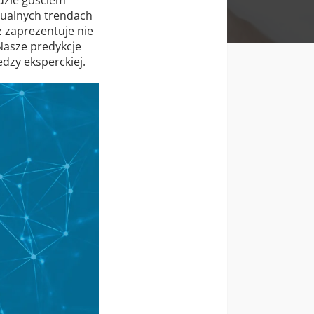
tualnych trendach
 zaprezentuje nie
Nasze predykcje
dzy eksperckiej.