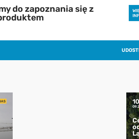
y do zapoznania się z
WI
produktem
IN
Chcę otrzymywać treści o charakterze marketingowym drogą e-mail od
Cenatorium Sp. z o.o. z siedzibą w Warszawie. Mam świadomość, że mogę
zrezygnować z subskrypcji w każdej chwili. Więcej informacji o
przetwarzaniu moich danych dostępnych jest w
Polityce prywatności.
UDOST
1
NAS
09.
C
od
L