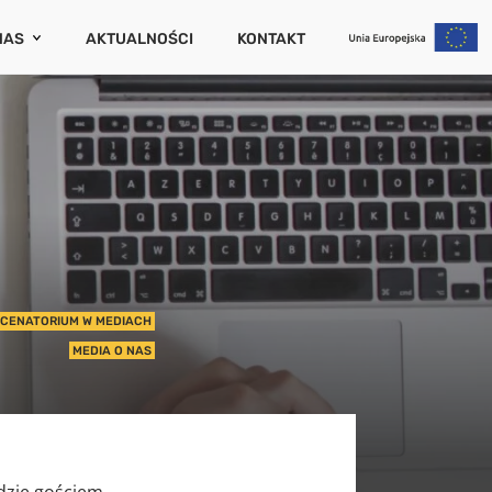
NAS
AKTUALNOŚCI
KONTAKT
CENATORIUM
ZAMKNIJ
PORTY I PUBLIKACJE
RIERA
UM
WCÓW
IERUCHOMOŚCI
CENATORIUM W MEDIACH
NIA (SZKODOWOŚĆ)
MEDIA O NAS
UCHOMOŚCI
ędzie gościem