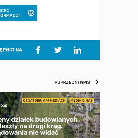
ĘCEJ
FORMACJI
ĘPNIJ NA
POPRZEDNI WPIS
0
CENATORIUM W MEDIACH
MEDIA O NAS
2025
eny działek budowlanych
eszły na drugi krąg.
ądowania nie widać