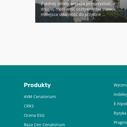
za „złotówkę”
Z jednej strony większa przejrzystość, z
drugiej możliwość usztywnienia stawek,
mniejsza skłonność do przydzie ...
Produkty
Wycena
Indeks
AVM Cenatorium
E-hipo
CRR3
Ryzyka
Ocena ESG
Progno
Baza Cen Cenatorium