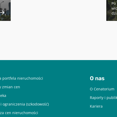
Po 
wid
dzi
O nas
 portfela nieruchomości
y zmian cen
O Cenatorium
teka
Raporty i publi
 i ograniczenia (szkodowość)
Kariera
za cen nieruchomości