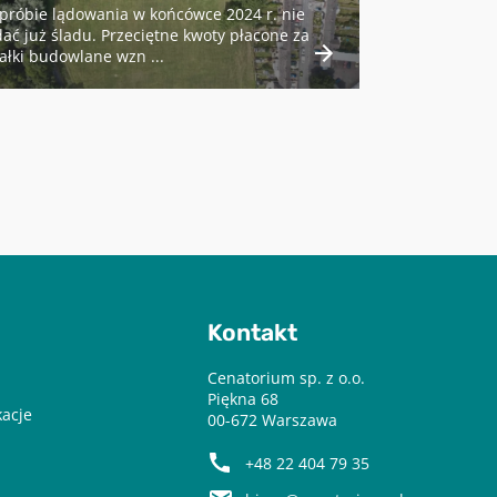
próbie lądowania w końcówce 2024 r. nie
ać już śladu. Przeciętne kwoty płacone za
ałki budowlane wzn ...
Kontakt
Cenatorium sp. z o.o.
Piękna 68
kacje
00-672 Warszawa
+48 22 404 79 35