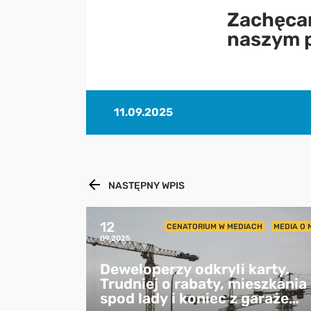
Zachęcam
naszym 
11.09.2025
NASTĘPNY WPIS
12
CENATORIUM W MEDIACH
MEDIA O 
09.2025
Deweloperzy odkryli karty.
Trudniej o rabaty, mieszkania
spod lady i koniec z garażem