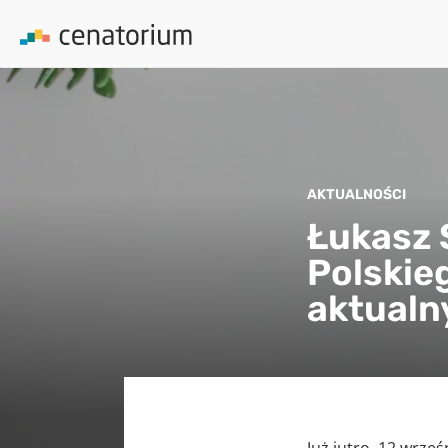
AKTUALNOŚCI
Łukasz 
Polskie
aktualn
Już jutro, 12 wrze