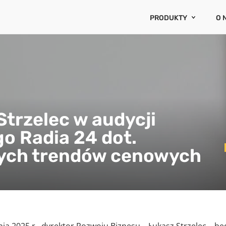
PRODUKTY
O 
AVM CENATORIUM
O 
CRR3
RA
OCENA ESG
KA
BAZA CEN CENATORI
WYCENY RZECZOZNA
WYCENA PORTFELA N
Strzelec w audycji
E-HIPOTEKA
go Radia 24 dot.
INDEKSY ZMIAN CEN
ych trendów cenowych
RYZYKA I OGRANICZE
PROGNOZA CEN NIER
śnia 2025 r., dyrektor Rozwoju Biznesu – Łukasz Strzelec – b