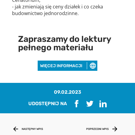
- jak zmieniają się ceny działek i co czeka
budownictwo jednorodzinne.
Zapraszamy do lektury
pełnego materiału
WIĘCEJ INFORMACJI
09.02.2023
UDOSTĘPNIJ NA
Pobierz raport
aby pobrać raport podaj swój adres
NASTĘPNY WPIS
POPRZEDNI WPIS
email