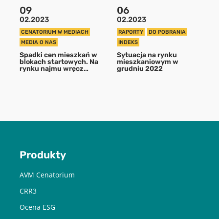
09
06
02.2023
02.2023
POBIERZ
CENATORIUM W MEDIACH
RAPORTY
DO POBRANIA
MEDIA O NAS
INDEKS
Spadki cen mieszkań w
Sytuacja na rynku
Chcę otrzymywać treści o charakterze marketingowym drogą e-
blokach startowych. Na
mieszkaniowym w
mail od Cenatorium Sp. z o.o. z siedzibą w Warszawie. Mam
rynku najmu wręcz
grudniu 2022
świadomość, że mogę zrezygnować z subskrypcji w każdej chwili.
przeciwnie
Więcej informacji o przetwarzaniu moich danych dostępnych jest
w
Polityce prywatności.
Produkty
AVM Cenatorium
CRR3
Ocena ESG