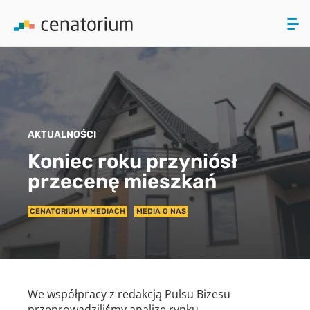
ZAMKNIJ
PRODUKTY
AKTUALNOŚCI
O NAS
Koniec roku przyniósł
przecenę mieszkań
AKTUALNOŚCI
CENATORIUM W MEDIACH
MEDIA O NAS
KONTAKT
We współpracy z redakcją Pulsu Bizesu
przeprowadziliśmy analizę rynku