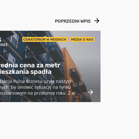
POPRZEDNI WPIS
3
CENATORIUM W MEDIACH
MEDIA O NAS
2023
rednia cena za metr
ieszkania spadła
akcja Pulsu Biznesu użyła naszych
nych, by omówić sytuację na rynku
szkaniowym na przełomie roku. Z ar ...