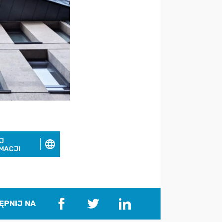
J
MACJI
ĘPNIJ NA