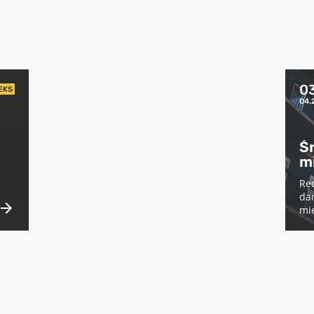
0
EKS
04.
Ś
m
Red
da
mie