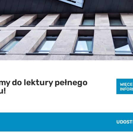
Pobierz raport
aby pobrać raport podaj swój adres email
y do lektury pełnego
WIĘCE
u!
INFOR
POBIERZ
Chcę otrzymywać treści o charakterze marketingowym drogą e-mail od
UDOST
Cenatorium Sp. z o.o. z siedzibą w Warszawie. Mam świadomość, że mogę
zrezygnować z subskrypcji w każdej chwili. Więcej informacji o
przetwarzaniu moich danych dostępnych jest w
Polityce prywatności.