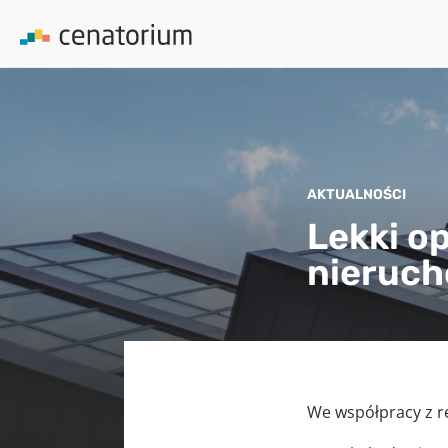
AKTUALNOŚCI
Lekki o
nieruc
We współpracy z re