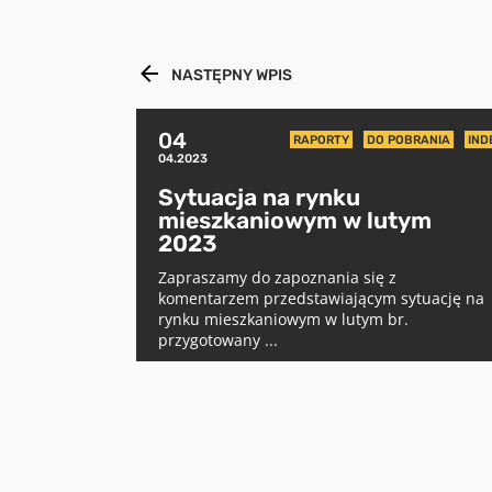
NASTĘPNY WPIS
04
RAPORTY
DO POBRANIA
IND
04.2023
Sytuacja na rynku
mieszkaniowym w lutym
2023
Zapraszamy do zapoznania się z
komentarzem przedstawiającym sytuację na
rynku mieszkaniowym w lutym br.
przygotowany ...