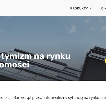
PRODUKTY
O 
AVM CENATORIUM
O 
CRR3
RA
OCENA ESG
KA
BAZA CEN CENATORI
WYCENY RZECZOZNA
WYCENA PORTFELA N
ptymizm na rynku
E-HIPOTEKA
homości
INDEKSY ZMIAN CEN
RYZYKA I OGRANICZE
PROGNOZA CEN NIER
dakcją Bankier.pl przeanalizowaliśmy sytuację na rynku ni