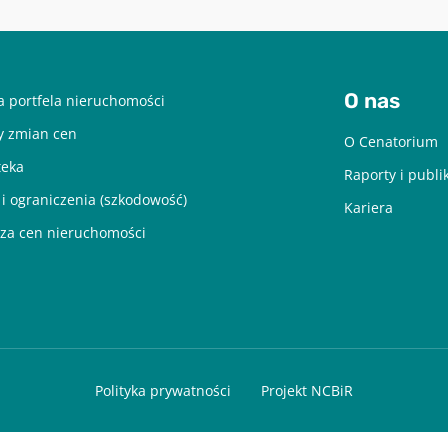
O nas
 portfela nieruchomości
y zmian cen
O Cenatorium
teka
Raporty i publi
 i ograniczenia (szkodowość)
Kariera
za cen nieruchomości
Polityka prywatności
Projekt NCBiR