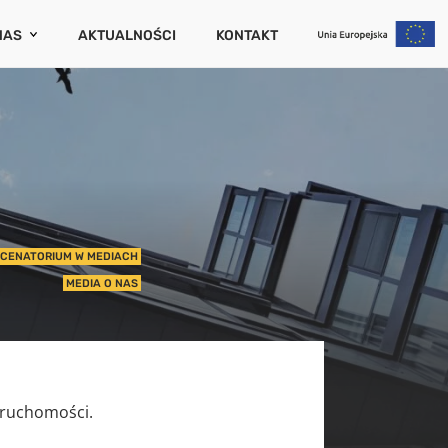
NAS
AKTUALNOŚCI
KONTAKT
CENATORIUM
ZAMKNIJ
PORTY I PUBLIKACJE
RIERA
UM
WCÓW
IERUCHOMOŚCI
CENATORIUM W MEDIACH
MEDIA O NAS
NIA (SZKODOWOŚĆ)
UCHOMOŚCI
eruchomości.