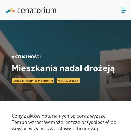
ZAMKNIJ
PRODUKTY
AKTUALNOŚCI
O NAS
Mieszkania nadal drożeją
AKTUALNOŚCI
CENATORIUM W MEDIACH
MEDIA O NAS
KONTAKT
Ceny z aktów notarialnych są coraz wyższe.
Tempo wzrostów może jeszcze przyspieszyć po
wejściu w życie tzw. ustawy schronowej.