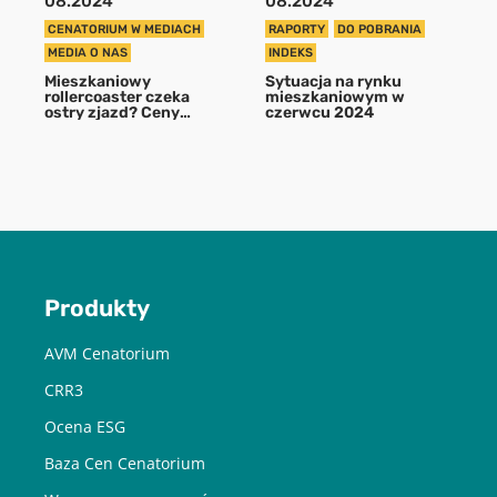
08.2024
08.2024
CENATORIUM W MEDIACH
RAPORTY
DO POBRANIA
POBIERZ
MEDIA O NAS
INDEKS
Mieszkaniowy
Sytuacja na rynku
rollercoaster czeka
mieszkaniowym w
ostry zjazd? Ceny
czerwcu 2024
Chcę otrzymywać treści o charakterze marketingowym drogą e-
mieszkań w
mail od Cenatorium Sp. z o.o. z siedzibą w Warszawie. Mam
największych miastach
świadomość, że mogę zrezygnować z subskrypcji w każdej chwili.
doszły do sufitu
Więcej informacji o przetwarzaniu moich danych dostępnych jest
w
Polityce prywatności.
Produkty
AVM Cenatorium
CRR3
Ocena ESG
Baza Cen Cenatorium