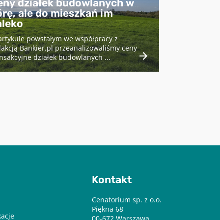
eny działek budowlanych w
rę, ale do mieszkań im
aleko
artykule powstałym we współpracy z
akcją Bankier.pl przeanalizowaliśmy ceny
nsakcyjne działek budowlanych ...
Kontakt
Cenatorium sp. z o.o.
Piękna 68
kacje
00-672 Warszawa