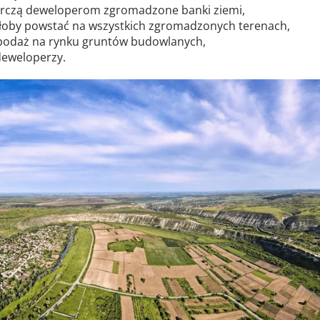
starczą deweloperom zgromadzone banki ziemi,
głoby powstać na wszystkich zgromadzonych terenach,
ię podaż na rynku gruntów budowlanych,
 deweloperzy.