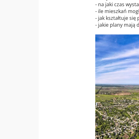
- na jaki czas wy
- ile mieszkań mo
- jak kształtuje s
- jakie plany mają