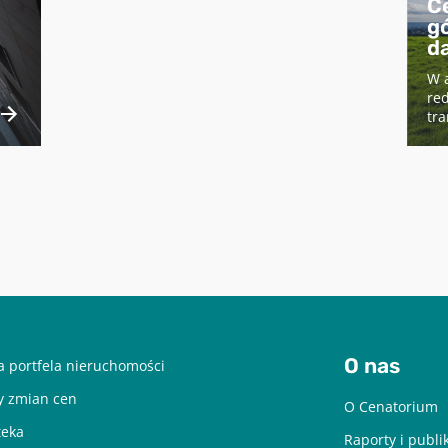
C
gó
d
W 
red
tra
O nas
 portfela nieruchomości
y zmian cen
O Cenatorium
teka
Raporty i publi