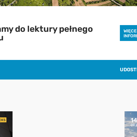
my do lektury pełnego
WIĘCE
u
INFOR
Pobierz raport
aby pobrać raport podaj swój adres email
UDOST
POBIERZ
Chcę otrzymywać treści o charakterze marketingowym drogą e-mail od
Cenatorium Sp. z o.o. z siedzibą w Warszawie. Mam świadomość, że mogę
zrezygnować z subskrypcji w każdej chwili. Więcej informacji o
przetwarzaniu moich danych dostępnych jest w
Polityce prywatności.
1
EKS
09.