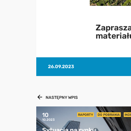
Zaprasza
materiał
26.09.2023
NASTĘPNY WPIS
10
RAPORTY
DO POBRANIA
IND
10.2023
Sytuacja na rynku