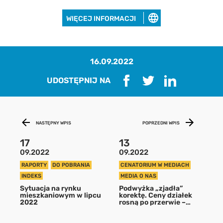
WIĘCEJ INFORMACJI
16.09.2022
UDOSTĘPNIJ NA
NASTĘPNY WPIS
POPRZEDNI WPIS
Pobierz raport
17
13
09.2022
09.2022
aby pobrać raport podaj swój adres
RAPORTY
DO POBRANIA
CENATORIUM W MEDIACH
email
INDEKS
MEDIA O NAS
Sytuacja na rynku
Podwyżka „zjadła”
mieszkaniowym w lipcu
korektę. Ceny działek
2022
rosną po przerwie –
POBIERZ
nowy raport