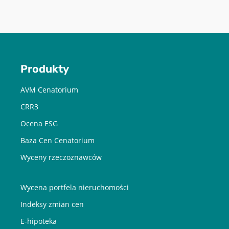
Chcę otrzymywać treści o charakterze marketingowym drogą e-
mail od Cenatorium Sp. z o.o. z siedzibą w Warszawie. Mam
świadomość, że mogę zrezygnować z subskrypcji w każdej chwili.
Więcej informacji o przetwarzaniu moich danych dostępnych jest
w
Polityce prywatności.
Produkty
AVM Cenatorium
CRR3
Ocena ESG
Baza Cen Cenatorium
Wyceny rzeczoznawców
Wycena portfela nieruchomości
Indeksy zmian cen
E-hipoteka