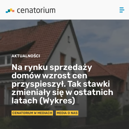
ZAMKNIJ
PRODUKTY
AKTUALNOŚCI
O NAS
Na rynku sprzedaży
domów wzrost cen
AKTUALNOŚCI
przyspieszył. Tak stawki
KONTAKT
zmieniały się w ostatnich
latach (Wykres)
CENATORIUM W MEDIACH
MEDIA O NAS