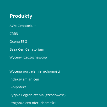
mail od Cenatorium Sp. z o.o. z siedzibą w Warszawie. Mam
świadomość, że mogę zrezygnować z subskrypcji w każdej chwili.
Więcej informacji o przetwarzaniu moich danych dostępnych jest
w
Polityce prywatności.
Produkty
AVM Cenatorium
CRR3
Ocena ESG
Baza Cen Cenatorium
Wyceny rzeczoznawców
Wycena portfela nieruchomości
Indeksy zmian cen
E-hipoteka
Ryzyka i ograniczenia (szkodowość)
Prognoza cen nieruchomości