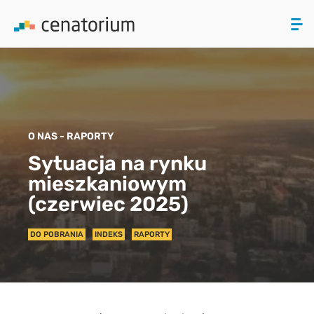
ZAMKNIJ
PRODUKTY
O NAS - RAPORTY
O NAS
Sytuacja na rynku
mieszkaniowym
AKTUALNOŚCI
(czerwiec 2025)
KONTAKT
DO POBRANIA
INDEKS
RAPORTY