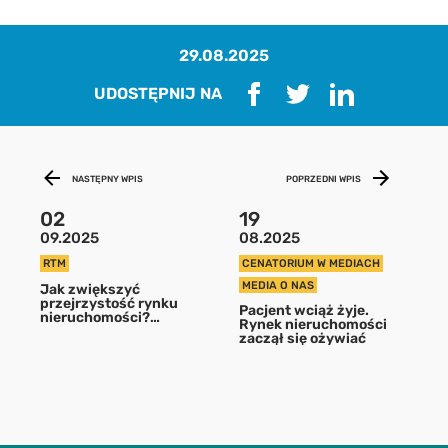
29.08.2025
UDOSTĘPNIJ NA
NASTĘPNY WPIS
POPRZEDNI WPIS
02
19
09.2025
08.2025
Pobierz raport
RTM
CENATORIUM W MEDIACH
MEDIA O NAS
Jak zwiększyć
aby pobrać raport podaj swój adres
przejrzystość rynku
Pacjent wciąż żyje.
email
nieruchomości?
Rynek nieruchomości
Perspektywa uwolnienia
zaczął się ożywiać
danych RCN
POBIERZ
Chcę otrzymywać treści o charakterze marketingowym drogą e-