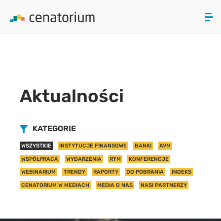
array(0) { }
ZAMKNIJ
PRODUKTY
Aktualności
O NAS
AKTUALNOŚCI
KATEGORIE
WSZYSTKIE
INSTYTUCJE FINANSOWE
BANKI
AVM
KONTAKT
WSPÓŁPRACA
WYDARZENIA
RTM
KONFERENCJE
WEBINARIUM
TRENDY
RAPORTY
DO POBRANIA
INDEKS
CENATORIUM W MEDIACH
MEDIA O NAS
NASI PARTNERZY