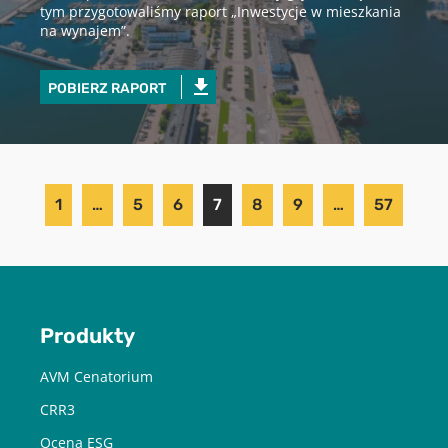
tym przygotowaliśmy raport „Inwestycje w mieszkania
na wynajem”.
POBIERZ RAPORT
1
…
5
6
7
8
9
…
57
Produkty
AVM Cenatorium
CRR3
Ocena ESG