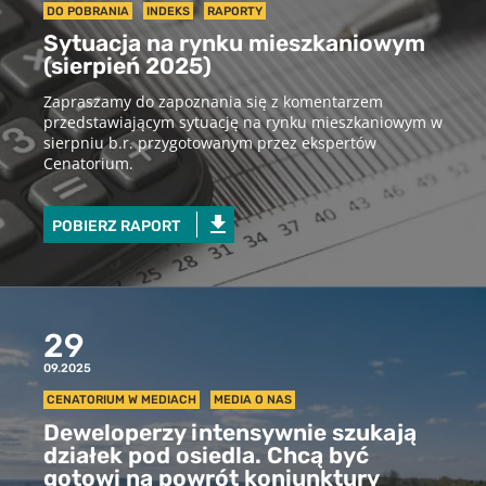
DO POBRANIA
INDEKS
RAPORTY
Sytuacja na rynku mieszkaniowym
(sierpień 2025)
Zapraszamy do zapoznania się z komentarzem
przedstawiającym sytuację na rynku mieszkaniowym w
sierpniu b.r. przygotowanym przez ekspertów
Cenatorium.
POBIERZ RAPORT
29
09.2025
CENATORIUM W MEDIACH
MEDIA O NAS
Deweloperzy intensywnie szukają
działek pod osiedla. Chcą być
gotowi na powrót koniunktury