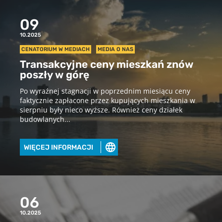
09
10.2025
CENATORIUM W MEDIACH
MEDIA O NAS
Transakcyjne ceny mieszkań znów
poszły w górę
Po wyraźnej stagnacji w poprzednim miesiącu ceny
faktycznie zapłacone przez kupujących mieszkania w
sierpniu były nieco wyższe. Również ceny działek
budowlanych...
WIĘCEJ INFORMACJI
06
10.2025