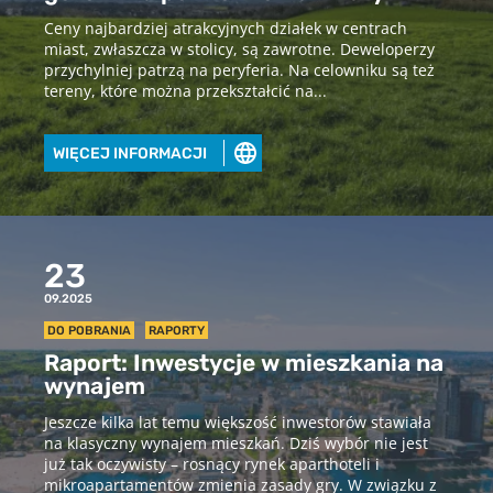
Ceny najbardziej atrakcyjnych działek w centrach
miast, zwłaszcza w stolicy, są zawrotne. Deweloperzy
przychylniej patrzą na peryferia. Na celowniku są też
tereny, które można przekształcić na...
WIĘCEJ INFORMACJI
Pobierz raport
aby pobrać raport podaj swój adres
email
23
09.2025
POBIERZ
DO POBRANIA
RAPORTY
Raport: Inwestycje w mieszkania na
wynajem
Chcę otrzymywać treści o charakterze marketingowym drogą e-
mail od Cenatorium Sp. z o.o. z siedzibą w Warszawie. Mam
Jeszcze kilka lat temu większość inwestorów stawiała
świadomość, że mogę zrezygnować z subskrypcji w każdej chwili.
na klasyczny wynajem mieszkań. Dziś wybór nie jest
Więcej informacji o przetwarzaniu moich danych dostępnych jest
w
Polityce prywatności.
już tak oczywisty – rosnący rynek aparthoteli i
mikroapartamentów zmienia zasady gry. W związku z