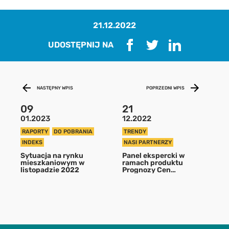
21.12.2022
UDOSTĘPNIJ NA
NASTĘPNY WPIS
POPRZEDNI WPIS
09
21
01.2023
12.2022
Pobierz raport
RAPORTY
DO POBRANIA
TRENDY
INDEKS
NASI PARTNERZY
aby pobrać raport podaj swój adres
Sytuacja na rynku
Panel ekspercki w
email
mieszkaniowym w
ramach produktu
listopadzie 2022
Prognozy Cen
Nieruchomości
POBIERZ
Chcę otrzymywać treści o charakterze marketingowym drogą e-