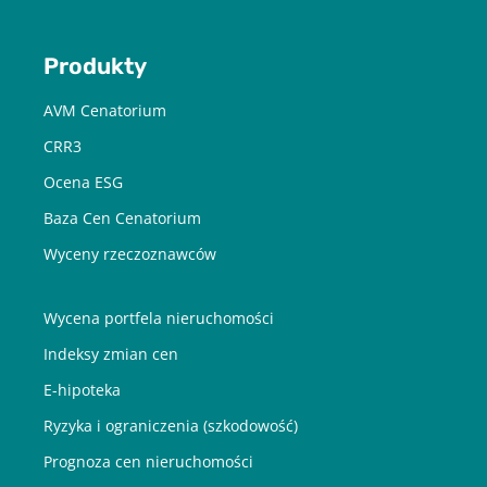
mail od Cenatorium Sp. z o.o. z siedzibą w Warszawie. Mam
świadomość, że mogę zrezygnować z subskrypcji w każdej chwili.
Więcej informacji o przetwarzaniu moich danych dostępnych jest
w
Polityce prywatności.
Produkty
AVM Cenatorium
CRR3
Ocena ESG
Baza Cen Cenatorium
Wyceny rzeczoznawców
Wycena portfela nieruchomości
Indeksy zmian cen
E-hipoteka
Ryzyka i ograniczenia (szkodowość)
Prognoza cen nieruchomości