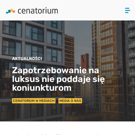
ZAMKNIJ
PRODUKTY
AKTUALNOŚCI
O NAS
Zapotrzebowanie na
luksus nie poddaje się
AKTUALNOŚCI
koniunkturom
KONTAKT
CENATORIUM W MEDIACH
MEDIA O NAS