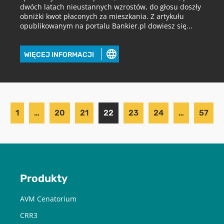
dwóch latach nieustannych wzrostów, do głosu doszły
obniżki kwot płaconych za mieszkania. Z artykułu
opublikowanym na portalu Bankier.pl dowiesz się...
WIĘCEJ INFORMACJI
1
…
20
21
22
23
24
…
57
Produkty
AVM Cenatorium
CRR3