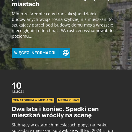
miastach
Mimo że średnie ceny transakcyjne działek
budowlanych wciąż rosną szybciej niż mieszkań, to
szukający parcel pod budowę domu mogą wreszcie
nieco głębiej odetchnąć. Wzrost cen wyhamował do
poziomu...
Pobierz raport
WIĘCEJ INFORMACJI
aby pobrać raport podaj swój adres
email
10
POBIERZ
12.2024
CENATORIUM W MEDIACH
MEDIA O NAS
Dwa lata i koniec. Spadki cen
Chcę otrzymywać treści o charakterze marketingowym drogą e-
mail od Cenatorium Sp. z o.o. z siedzibą w Warszawie. Mam
mieszkań wróciły na scenę
świadomość, że mogę zrezygnować z subskrypcji w każdej chwili.
Więcej informacji o przetwarzaniu moich danych dostępnych jest
Słabnący w ostatnich miesiącach popyt na rynku
w
Polityce prywatności.
sprzedaży mieszkań sprawił, że w III kw. 2024 r., po