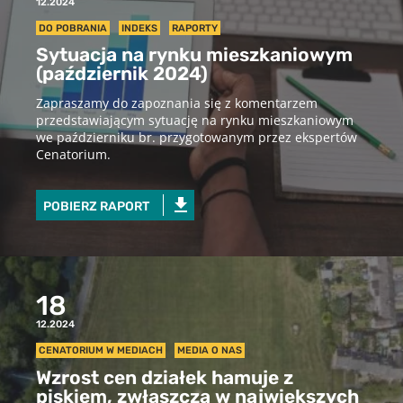
12.2024
DO POBRANIA
INDEKS
RAPORTY
Sytuacja na rynku mieszkaniowym
(październik 2024)
Zapraszamy do zapoznania się z komentarzem
przedstawiającym sytuację na rynku mieszkaniowym
we październiku br. przygotowanym przez ekspertów
Cenatorium.
POBIERZ RAPORT
18
12.2024
CENATORIUM W MEDIACH
MEDIA O NAS
Wzrost cen działek hamuje z
piskiem, zwłaszcza w największych