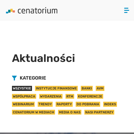
array(0) { }
ZAMKNIJ
PRODUKTY
Aktualności
O NAS
AKTUALNOŚCI
KATEGORIE
WSZYSTKIE
INSTYTUCJE FINANSOWE
BANKI
AVM
KONTAKT
WSPÓŁPRACA
WYDARZENIA
RTM
KONFERENCJE
WEBINARIUM
TRENDY
RAPORTY
DO POBRANIA
INDEKS
CENATORIUM W MEDIACH
MEDIA O NAS
NASI PARTNERZY