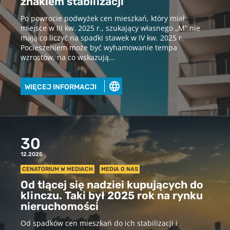
znakiem stabilizacji
Po powrocie podwyżek cen mieszkań, który miał
miejsce w III kw. 2025 r., szukający własnego „M” nie
mają co liczyć na spadki stawek w IV kw. 2025 r.
Pocieszeniem może być wyhamowanie tempa
wzrostów, na co wskazują...
WIĘCEJ INFORMACJI
30
12.2025
CENATORIUM W MEDIACH
MEDIA O NAS
Od tlącej się nadziei kupujących do
klinczu. Taki był 2025 rok na rynku
nieruchomości
Od spadków cen mieszkań do ich stabilizacji i