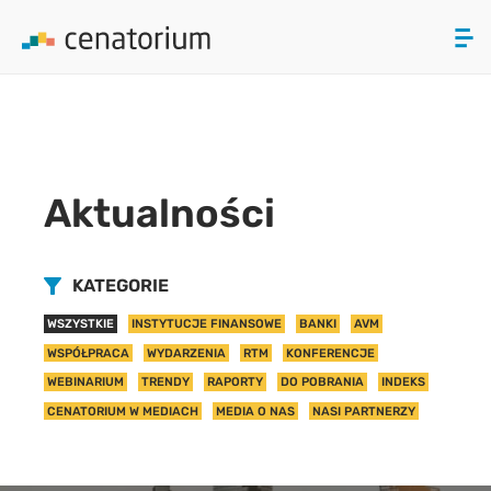
array(0) { }
ZAMKNIJ
PRODUKTY
Aktualności
O NAS
AKTUALNOŚCI
KATEGORIE
WSZYSTKIE
INSTYTUCJE FINANSOWE
BANKI
AVM
KONTAKT
WSPÓŁPRACA
WYDARZENIA
RTM
KONFERENCJE
WEBINARIUM
TRENDY
RAPORTY
DO POBRANIA
INDEKS
CENATORIUM W MEDIACH
MEDIA O NAS
NASI PARTNERZY