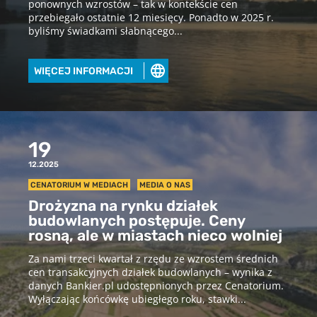
ponownych wzrostów – tak w kontekście cen
przebiegało ostatnie 12 miesięcy. Ponadto w 2025 r.
byliśmy świadkami słabnącego...
WIĘCEJ INFORMACJI
Pobierz raport
aby pobrać raport podaj swój adres
email
19
12.2025
CENATORIUM W MEDIACH
MEDIA O NAS
POBIERZ
Drożyzna na rynku działek
budowlanych postępuje. Ceny
Chcę otrzymywać treści o charakterze marketingowym drogą e-
rosną, ale w miastach nieco wolniej
mail od Cenatorium Sp. z o.o. z siedzibą w Warszawie. Mam
świadomość, że mogę zrezygnować z subskrypcji w każdej chwili.
Za nami trzeci kwartał z rzędu ze wzrostem średnich
Więcej informacji o przetwarzaniu moich danych dostępnych jest
cen transakcyjnych działek budowlanych – wynika z
w
Polityce prywatności.
danych Bankier.pl udostępnionych przez Cenatorium.
Wyłączając końcówkę ubiegłego roku, stawki...